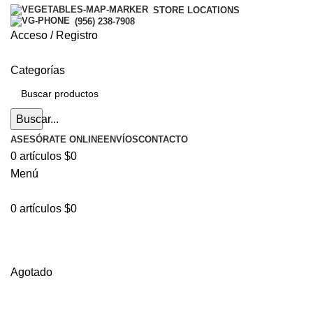
STORE LOCATIONS
(956) 238-7908
Acceso / Registro
Categorías
Buscar...
ASESÓRATE ONLINE
ENVÍOS
CONTACTO
0
artículos
$
0
Menú
0
artículos
$
0
Hasta en
24 cuotas
sin interés |
Envíos
en 24 a 72
Horas
Hasta en
24 cuotas
sin interés |
Envíos
en 24 a 72 Horas
Agotado