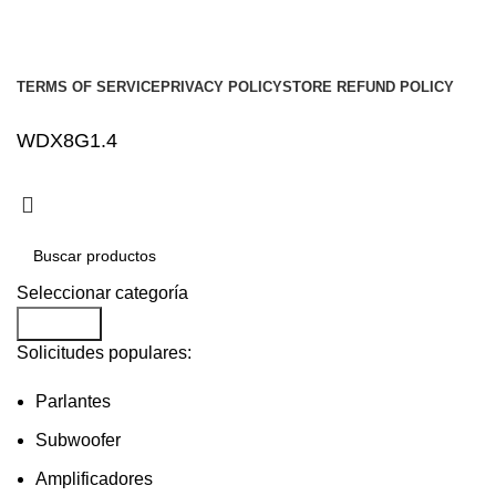
Social links:
Audio Center
Diseño
Web
Gproject
.
TERMS OF SERVICE
PRIVACY POLICY
STORE REFUND POLICY
WDX8G1.4
Seleccionar categoría
Buscar...
Solicitudes populares:
Parlantes
Subwoofer
Amplificadores