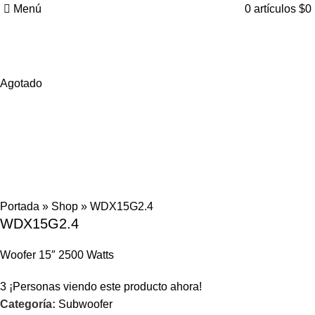
Menú
0
artículos
$
0
Hasta en
24 cuotas
sin interés |
Envíos
en 24 a 72 Horas
Agotado
Portada
»
Shop
»
WDX15G2.4
WDX15G2.4
Woofer 15″ 2500 Watts
3
¡Personas viendo este producto ahora!
Categoría:
Subwoofer