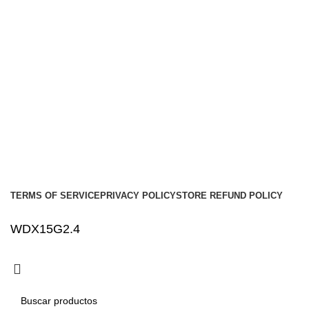
Contacto
Envíos
Soporte
Instalaciones de car audio
Social links:
Audio Center
Diseño
Web
Gproject
.
TERMS OF SERVICE
PRIVACY POLICY
STORE REFUND POLICY
WDX15G2.4