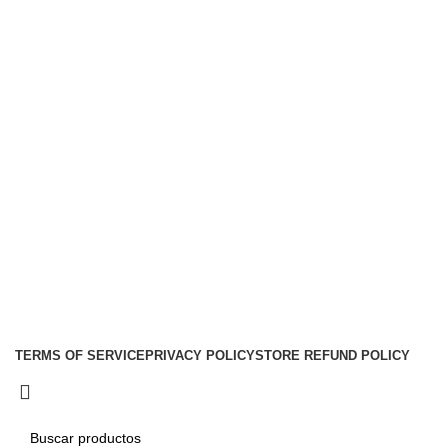
Links
Nosotros
Contacto
Envíos
Soporte
Instalaciones de car audio
Social links:
Audio Center
Diseño
Web
Gproject
.
TERMS OF SERVICE
PRIVACY POLICY
STORE REFUND POLICY