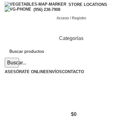
STORE LOCATIONS
(956) 238-7908
Acceso / Registro
Categorías
Buscar...
ASESÓRATE ONLINE
ENVÍOS
CONTACTO
$
0
Hasta en
24 cuotas
sin interés |
Envíos
en 24 a 72
Horas
Hasta en
24 cuotas
sin interés |
Envíos
en 24 a 72 Horas