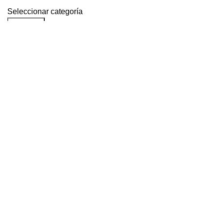
Seleccionar categoría
Buscar...
Solicitudes populares:
Parlantes
Subwoofer
Amplificadores
tweeters