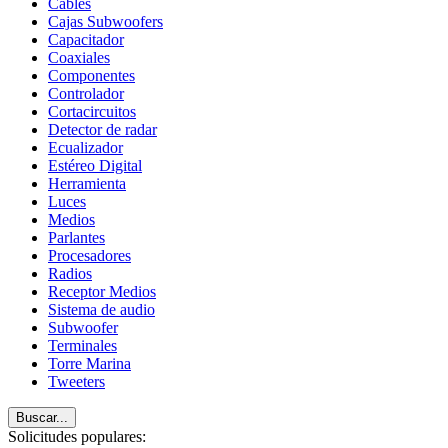
Cables
Cajas Subwoofers
Capacitador
Coaxiales
Componentes
Controlador
Cortacircuitos
Detector de radar
Ecualizador
Estéreo Digital
Herramienta
Luces
Medios
Parlantes
Procesadores
Radios
Receptor Medios
Sistema de audio
Subwoofer
Terminales
Torre Marina
Tweeters
Buscar...
Solicitudes populares: