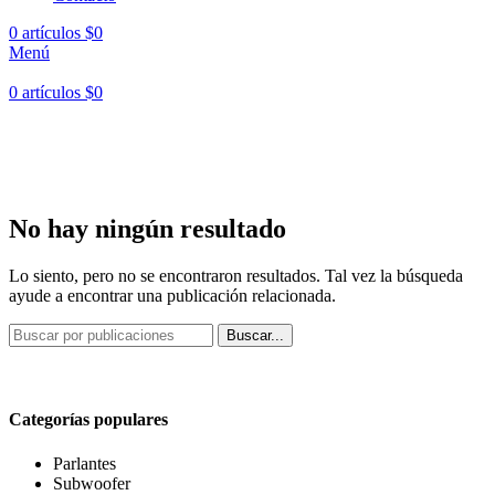
0
artículos
$
0
Menú
0
artículos
$
0
Hasta en
24 cuotas
sin interés |
Envíos
en 24 a 72 Horas
Hasta en
24 cuotas
sin interés |
Envíos
en 24 a 72 Horas
No hay ningún resultado
Lo siento, pero no se encontraron resultados. Tal vez la búsqueda
ayude a encontrar una publicación relacionada.
Buscar...
Categorías populares
Parlantes
Subwoofer