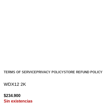
Contacto
Envíos
Soporte
Instalaciones de car audio
Social links:
Audio Center
Diseño
Web
Gproject
.
TERMS OF SERVICE
PRIVACY POLICY
STORE REFUND POLICY
WDX12 2K
$
234.900
Sin existencias