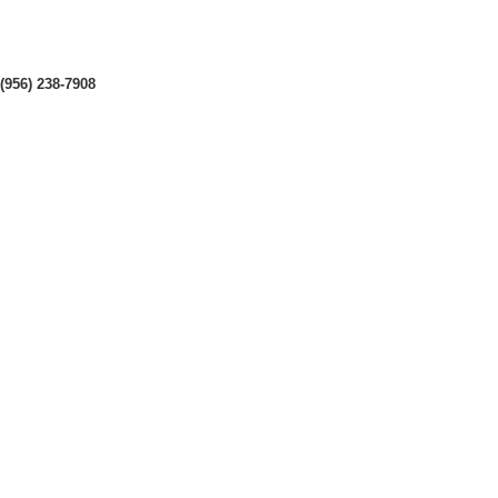
(956) 238-7908
Hasta en
24 cuotas
sin interés |
Envíos
en 24 a 72 Hora
Hasta en
24 cuotas
sin interés |
Envíos
en 24 a 72 Horas