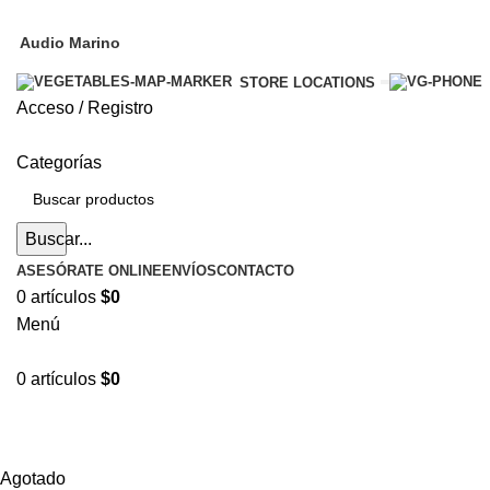
Audio Marino
STORE LOCATIONS
Acceso / Registro
Categorías
Buscar...
ASESÓRATE ONLINE
ENVÍOS
CONTACTO
0
artículos
$
0
Menú
0
artículos
$
0
Agotado