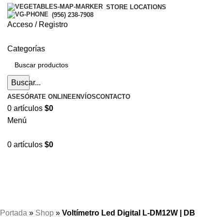
STORE LOCATIONS
(956) 238-7908
Acceso / Registro
Categorías
Buscar...
ASESÓRATE ONLINE
ENVÍOS
CONTACTO
0
artículos
$
0
Menú
0
artículos
$
0
Hasta en
24 cuotas
sin interés |
Envíos
en 24 a 72
Horas
Hasta en
24 cuotas
sin interés |
Envíos
en 24 a 72 Horas
Portada
»
Shop
»
Voltímetro Led Digital L-DM12W | DB