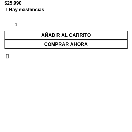
$
25.990
Hay existencias
AÑADIR AL CARRITO
COMPRAR AHORA
Seleccionar categoría
Buscar...
Solicitudes populares:
Parlantes
Subwoofer
Amplificadores