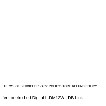
Links
Nosotros
Contacto
Envíos
Soporte
Instalaciones de car audio
Social links:
Audio Center
Diseño
Web
Gproject
.
TERMS OF SERVICE
PRIVACY POLICY
STORE REFUND POLICY
Voltímetro Led Digital L-DM12W | DB Link