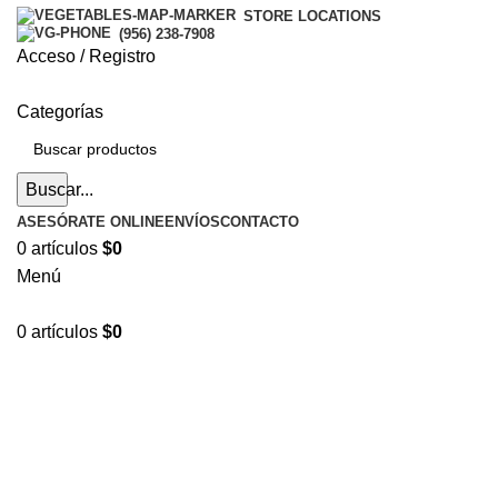
STORE LOCATIONS
(956) 238-7908
Acceso / Registro
Categorías
Buscar...
ASESÓRATE ONLINE
ENVÍOS
CONTACTO
0
artículos
$
0
Menú
0
artículos
$
0
Hasta en
24 cuotas
sin interés |
Envíos
en 24 a 72
Horas
Hasta en
24 cuotas
sin interés |
Envíos
en 24 a 72 Horas