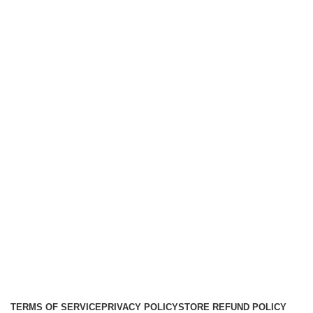
Componentes
Tweeters
Links
Nosotros
Contacto
Envíos
Soporte
Instalaciones de car audio
Social links:
Audio Center
Diseño
Web
Gproject
.
TERMS OF SERVICE
PRIVACY POLICY
STORE REFUND POLICY