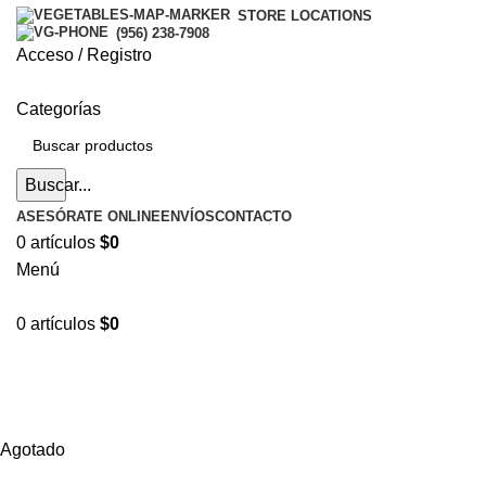
STORE LOCATIONS
(956) 238-7908
Acceso / Registro
Categorías
Buscar...
ASESÓRATE ONLINE
ENVÍOS
CONTACTO
0
artículos
$
0
Menú
0
artículos
$
0
Hasta en
24 cuotas
sin interés |
Envíos
en 24 a 72
Horas
Hasta en
24 cuotas
sin interés |
Envíos
en 24 a 72 Horas
Agotado