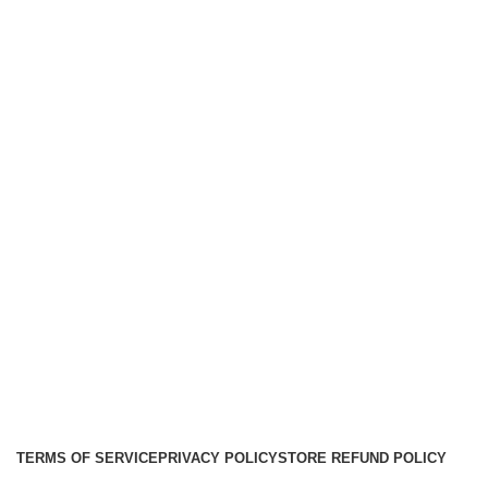
Componentes
Tweeters
Links
Nosotros
Contacto
Envíos
Soporte
Instalaciones de car audio
Social links:
Audio Center
Diseño
Web
Gproject
.
TERMS OF SERVICE
PRIVACY POLICY
STORE REFUND POLICY