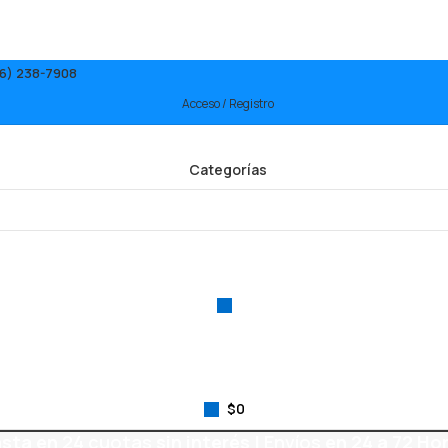
6) 238-7908
Acceso / Registro
Categorías
$
0
sta en
24 cuotas
sin interés |
Envíos
en 24 a 72 Ho