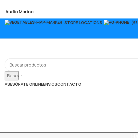
tweeters
Audio Marino
STORE LOCATIONS
(95
Buscar...
ASESÓRATE ONLINE
ENVÍOS
CONTACTO
Ha