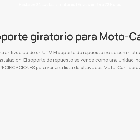
Hasta en
24 cuotas
sin interés |
Envíos
en 24 a 72 Horas
porte giratorio para Moto-C
ra antivuelco de un UTV. El soporte de repuesto no se suministra
a instalación. El soporte de repuesto se vende como una unidad ind
ECIFICACIONES para ver una lista de altavoces Moto-Can, abraza