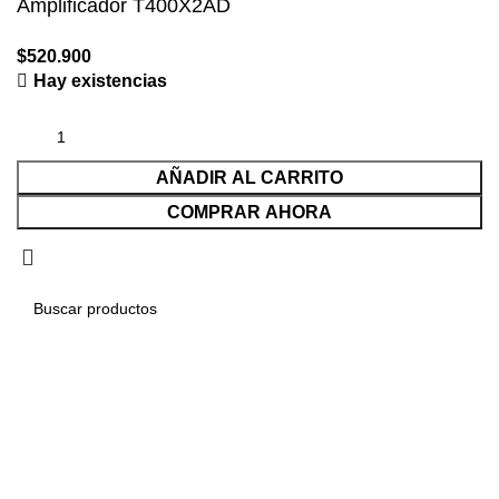
Amplificador T400X2AD
$
520.900
Hay existencias
AÑADIR AL CARRITO
COMPRAR AHORA
Seleccionar categoría
Buscar...
Solicitudes populares:
Parlantes
Subwoofer