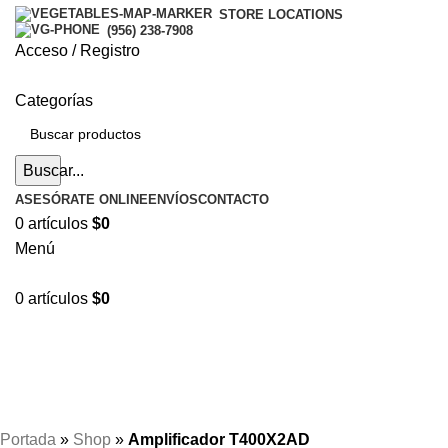
STORE LOCATIONS
(956) 238-7908
Acceso / Registro
Categorías
Buscar...
ASESÓRATE ONLINE
ENVÍOS
CONTACTO
0
artículos
$
0
Menú
0
artículos
$
0
Hasta en
24 cuotas
sin interés |
Envíos
en 24 a 72
Horas
Hasta en
24 cuotas
sin interés |
Envíos
en 24 a 72 Horas
Portada
»
Shop
»
Amplificador T400X2AD