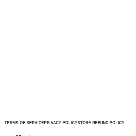
Tweeters
Links
Nosotros
Contacto
Envíos
Soporte
Instalaciones de car audio
Social links:
Audio Center
Diseño
Web
Gproject
.
TERMS OF SERVICE
PRIVACY POLICY
STORE REFUND POLICY