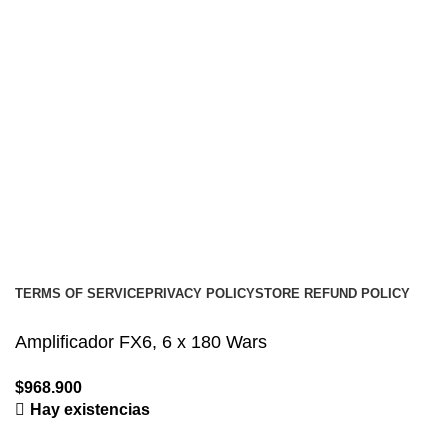
Nosotros
Contacto
Envíos
Soporte
Instalaciones de car audio
Social links:
Audio Center
Diseño
Web
Gproject
.
TERMS OF SERVICE
PRIVACY POLICY
STORE REFUND POLICY
Amplificador FX6, 6 x 180 Wars
$
968.900
Hay existencias