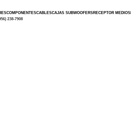
RES
COMPONENTES
CABLES
CAJAS SUBWOOFERS
RECEPTOR MEDIOS
956) 238-7908
Hasta en
24 cuotas
sin interés |
Envíos
en 24 a 72 Hora
Hasta en
24 cuotas
sin interés |
Envíos
en 24 a 72 Horas