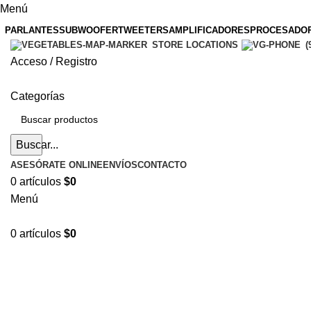
Menú
PARLANTES
SUBWOOFER
TWEETERS
AMPLIFICADORES
PROCESADO
STORE LOCATIONS
(
Acceso / Registro
Categorías
Buscar...
ASESÓRATE ONLINE
ENVÍOS
CONTACTO
0
artículos
$
0
Menú
0
artículos
$
0