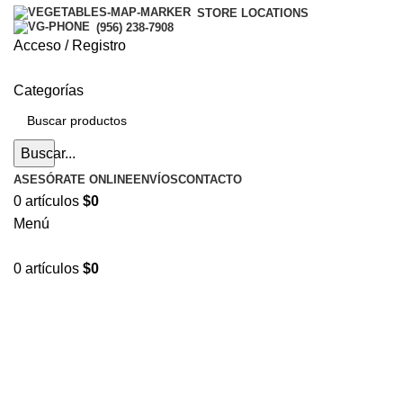
STORE LOCATIONS
(956) 238-7908
Acceso / Registro
Categorías
Buscar...
ASESÓRATE ONLINE
ENVÍOS
CONTACTO
0
artículos
$
0
Menú
0
artículos
$
0
Hasta en
24 cuotas
sin interés |
Envíos
en 24 a 72
Horas
Hasta en
24 cuotas
sin interés |
Envíos
en 24 a 72 Horas