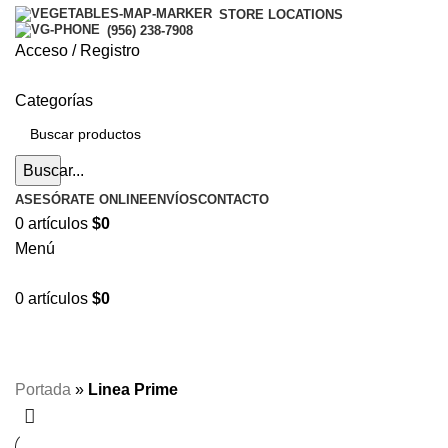
STORE LOCATIONS
(956) 238-7908
Acceso / Registro
Categorías
Buscar...
ASESÓRATE ONLINE
ENVÍOS
CONTACTO
0
artículos
$
0
Menú
0
artículos
$
0
Hasta en
24 cuotas
sin interés |
Envíos
en 24 a 72
Horas
Hasta en
24 cuotas
sin interés |
Envíos
en 24 a 72 Horas
Portada
»
Linea Prime