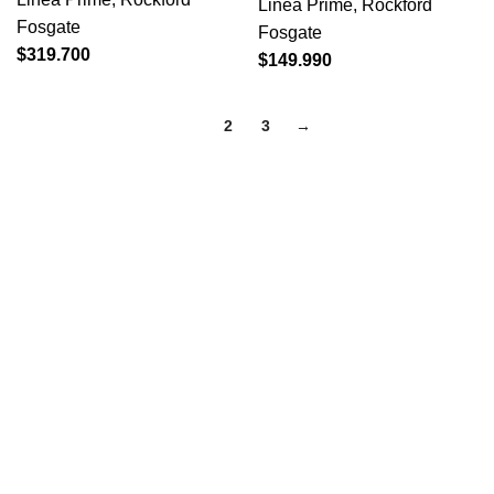
Linea Prime
,
Rockford
Fosgate
Fosgate
$
319.700
$
149.990
1
2
3
→
Categorías populares
Parlantes
Subwoofer
Componentes
Tweeters
Links