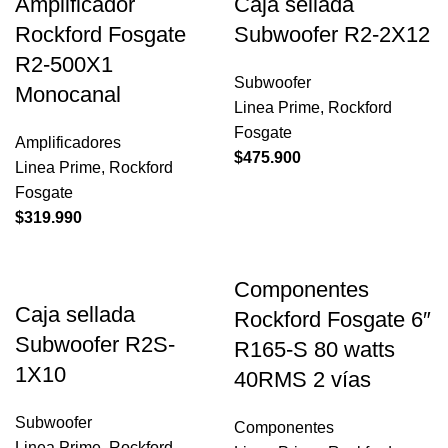
Amplificador
Caja sellada
Rockford Fosgate
Subwoofer R2-2X12
R2-500X1
Subwoofer
Monocanal
Linea Prime
,
Rockford
Fosgate
Amplificadores
$
475.900
Linea Prime
,
Rockford
Fosgate
$
319.990
Componentes
Caja sellada
Rockford Fosgate 6″
Subwoofer R2S-
R165-S 80 watts
1X10
40RMS 2 vías
Subwoofer
Componentes
Linea Prime
,
Rockford