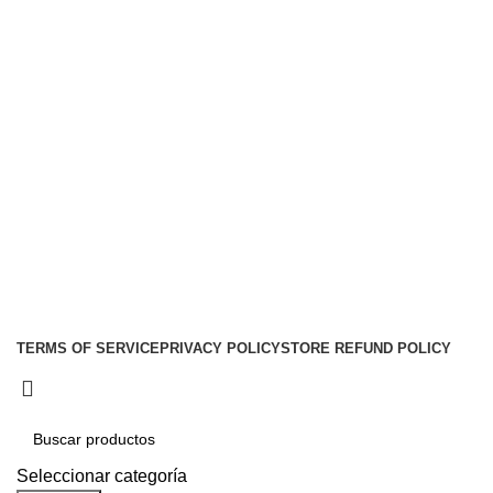
Nosotros
Contacto
Envíos
Soporte
Instalaciones de car audio
Social links:
Audio Center
Diseño
Web
Gproject
.
TERMS OF SERVICE
PRIVACY POLICY
STORE REFUND POLICY
Seleccionar categoría